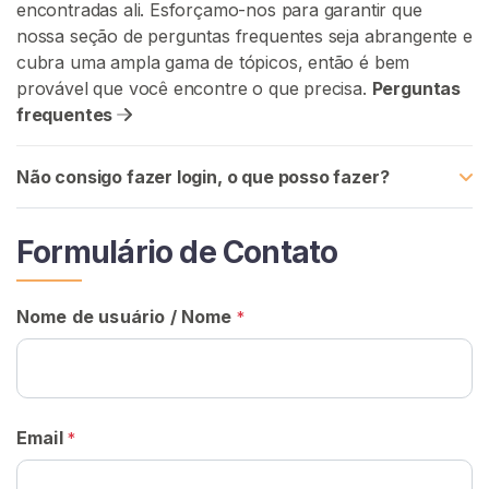
encontradas ali. Esforçamo-nos para garantir que
G
R
nossa seção de perguntas frequentes seja abrangente e
Á
cubra uma ampla gama de tópicos, então é bem
T
provável que você encontre o que precisa.
Perguntas
I
S
frequentes
>
Não consigo fazer login, o que posso fazer?
I
n
Formulário de Contato
í
c
i
Nome de usuário / Nome
*
o
P
r
Email
*
o
c