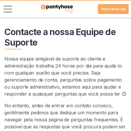
Inscreva-se
E
Contacte a nossa Equipe de
n
Suporte
t
r
a
Nossa equipe amigável de suporte ao cliente e
r
administração trabalha 24 horas por dia para ajudá-lo
com qualquer auxílio que você precise. Seja
I
gerenciamento de conta, perguntas sobre pagamento
N
ou suporte administrativo, estamos aqui para ajudar e
S
C
responder a quaisquer perguntas que você possa ter 😊
R
E
No entanto, antes de entrar em contato conosco,
V
gentilmente pedimos que dedique um momento para
A
-
navegar pela nossa página de perguntas frequentes. É
S
possível que as respostas que você procura podem ser
E