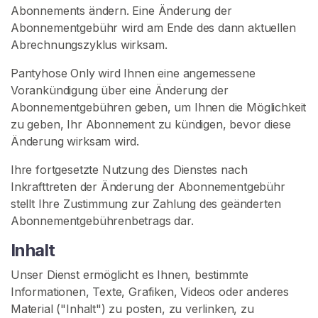
n
Abonnements ändern. Eine Änderung der
e
Abonnementgebühr wird am Ende des dann aktuellen
S
Abrechnungszyklus wirksam.
o
c
Pantyhose Only wird Ihnen eine angemessene
k
Vorankündigung über eine Änderung der
e
Abonnementgebühren geben, um Ihnen die Möglichkeit
n
zu geben, Ihr Abonnement zu kündigen, bevor diese
Änderung wirksam wird.
S
Ihre fortgesetzte Nutzung des Dienstes nach
U
C
Inkrafttreten der Änderung der Abonnementgebühr
H
stellt Ihre Zustimmung zur Zahlung des geänderten
E
Abonnementgebührenbetrags dar.
Inhalt
Unser Dienst ermöglicht es Ihnen, bestimmte
Informationen, Texte, Grafiken, Videos oder anderes
K
Material ("Inhalt") zu posten, zu verlinken, zu