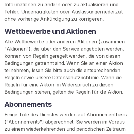
Informationen zu ändern oder zu aktualisieren und
t
Fehler, Ungenauigkeiten oder Auslassungen jederzeit
G
ohne vorherige Ankündigung zu korrigieren.
e
Wettbewerbe und Aktionen
b
r
Alle Wettbewerbe oder anderen Aktionen (zusammen
a
"Aktionen"), die über den Service angeboten werden,
u
können von Regeln geregelt werden, die von diesen
c
Bedingungen getrennt sind. Wenn Sie an einer Aktion
h
teilnehmen, lesen Sie bitte auch die entsprechenden
t
Regeln sowie unsere Datenschutzrichtlinie. Wenn die
e
Regeln für eine Aktion im Widerspruch zu diesen
S
Bedingungen stehen, gelten die Regeln für die Aktion.
t
Abonnements
r
u
Einige Teile des Dienstes werden auf Abonnementbasis
m
("Abonnements") abgerechnet. Sie werden im Voraus
p
zu einem wiederkehrenden und periodischen Zeitraum
f