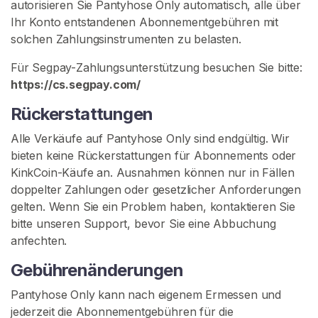
u
autorisieren Sie Pantyhose Only automatisch, alle über
m
Ihr Konto entstandenen Abonnementgebühren mit
p
solchen Zahlungsinstrumenten zu belasten.
f
Für Segpay-Zahlungsunterstützung besuchen Sie bitte:
h
https://cs.segpay.com/
o
s
Rückerstattungen
e
n
Alle Verkäufe auf Pantyhose Only sind endgültig. Wir
bieten keine Rückerstattungen für Abonnements oder
A
KinkCoin-Käufe an. Ausnahmen können nur in Fällen
b
doppelter Zahlungen oder gesetzlicher Anforderungen
g
gelten. Wenn Sie ein Problem haben, kontaktieren Sie
e
bitte unseren Support, bevor Sie eine Abbuchung
t
anfechten.
r
Gebührenänderungen
a
g
Pantyhose Only kann nach eigenem Ermessen und
e
jederzeit die Abonnementgebühren für die