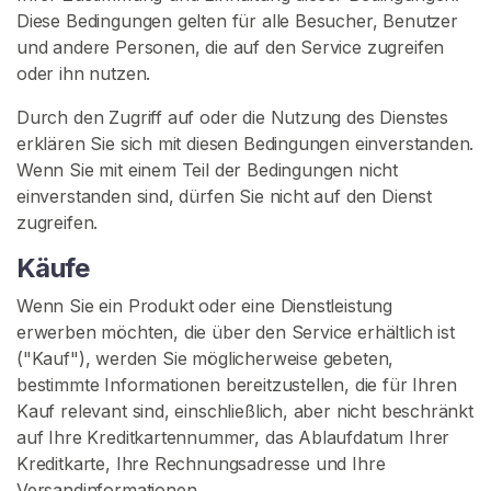
N
Diese Bedingungen gelten für alle Besucher, Benutzer
S
und andere Personen, die auf den Service zugreifen
I
E
oder ihn nutzen.
S
I
Durch den Zugriff auf oder die Nutzung des Dienstes
C
erklären Sie sich mit diesen Bedingungen einverstanden.
H
Wenn Sie mit einem Teil der Bedingungen nicht
K
O
einverstanden sind, dürfen Sie nicht auf den Dienst
S
zugreifen.
T
E
Käufe
N
L
Wenn Sie ein Produkt oder eine Dienstleistung
O
S
erwerben möchten, die über den Service erhältlich ist
>
("Kauf"), werden Sie möglicherweise gebeten,
bestimmte Informationen bereitzustellen, die für Ihren
Kauf relevant sind, einschließlich, aber nicht beschränkt
S
auf Ihre Kreditkartennummer, das Ablaufdatum Ihrer
t
Kreditkarte, Ihre Rechnungsadresse und Ihre
a
Versandinformationen.