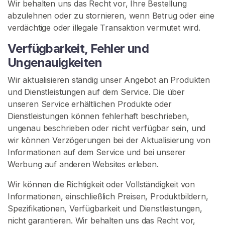
a
Wir behalten uns das Recht vor, Ihre Bestellung
c
abzulehnen oder zu stornieren, wenn Betrug oder eine
h
verdächtige oder illegale Transaktion vermutet wird.
V
Verfügbarkeit, Fehler und
e
Ungenauigkeiten
r
k
Wir aktualisieren ständig unser Angebot an Produkten
ä
und Dienstleistungen auf dem Service. Die über
u
unseren Service erhältlichen Produkte oder
f
Dienstleistungen können fehlerhaft beschrieben,
e
ungenau beschrieben oder nicht verfügbar sein, und
r
wir können Verzögerungen bei der Aktualisierung von
n
Informationen auf dem Service und bei unserer
Werbung auf anderen Websites erleben.
I
Wir können die Richtigkeit oder Vollständigkeit von
n
Informationen, einschließlich Preisen, Produktbildern,
h
Spezifikationen, Verfügbarkeit und Dienstleistungen,
a
nicht garantieren. Wir behalten uns das Recht vor,
l