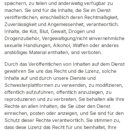
o
speichern, zu teilen und anderweitig verfügbar zu
n
machen. Sie sind für die Inhalte, die Sie im Dienst
t
veröffentlichen, einschließlich deren Rechtmäßigkeit,
a
Zuverlässigkeit und Angemessenheit, verantwortlich.
k
Inhalte, die Kot, Blut, Gewalt, Drogen und
t
Drogenzubehör, Vergewaltigung/nicht einvernehmliche
/
sexuelle Handlungen, Alkohol, Waffen oder anderes
S
anstößiges Material enthalten, sind verboten.
u
Durch das Veröffentlichen von Inhalten auf dem Dienst
p
gewähren Sie uns das Recht und die Lizenz, solche
p
Inhalte auf und durch unsere Dienste und
o
Schwesterplattformen zu verwenden, zu modifizieren,
r
öffentlich aufzuführen, öffentlich anzuzeigen, zu
t
reproduzieren und zu verbreiten. Sie behalten alle Ihre
Rechte an allen Inhalten, die Sie über den Dienst
einreichen, posten oder anzeigen, und Sie sind für den
Schutz dieser Rechte verantwortlich. Sie stimmen zu,
dass diese Lizenz das Recht für uns beinhaltet, Ihre