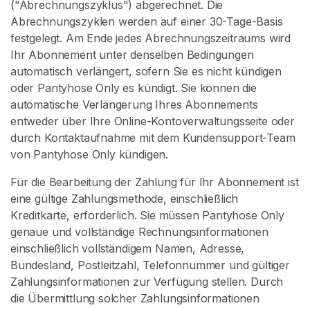
("Abrechnungszyklus") abgerechnet. Die
h
Abrechnungszyklen werden auf einer 30-Tage-Basis
o
festgelegt. Am Ende jedes Abrechnungszeitraums wird
s
Ihr Abonnement unter denselben Bedingungen
e
automatisch verlängert, sofern Sie es nicht kündigen
oder Pantyhose Only es kündigt. Sie können die
G
automatische Verlängerung Ihres Abonnements
e
entweder über Ihre Online-Kontoverwaltungsseite oder
b
durch Kontaktaufnahme mit dem Kundensupport-Team
r
von Pantyhose Only kündigen.
a
u
Für die Bearbeitung der Zahlung für Ihr Abonnement ist
c
eine gültige Zahlungsmethode, einschließlich
h
Kreditkarte, erforderlich. Sie müssen Pantyhose Only
t
genaue und vollständige Rechnungsinformationen
e
einschließlich vollständigem Namen, Adresse,
S
Bundesland, Postleitzahl, Telefonnummer und gültiger
t
Zahlungsinformationen zur Verfügung stellen. Durch
r
die Übermittlung solcher Zahlungsinformationen