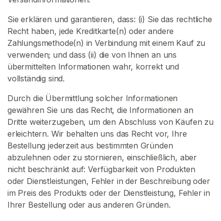
r
t
Sie erklären und garantieren, dass: (i) Sie das rechtliche
s
Recht haben, jede Kreditkarte(n) oder andere
e
Zahlungsmethode(n) in Verbindung mit einem Kauf zu
i
verwenden; und dass (ii) die von Ihnen an uns
t
übermittelten Informationen wahr, korrekt und
e
vollständig sind.
Durch die Übermittlung solcher Informationen
S
gewähren Sie uns das Recht, die Informationen an
u
Dritte weiterzugeben, um den Abschluss von Käufen zu
c
erleichtern. Wir behalten uns das Recht vor, Ihre
h
Bestellung jederzeit aus bestimmten Gründen
e
abzulehnen oder zu stornieren, einschließlich, aber
n
nicht beschränkt auf: Verfügbarkeit von Produkten
S
oder Dienstleistungen, Fehler in der Beschreibung oder
i
im Preis des Produkts oder der Dienstleistung, Fehler in
e
Ihrer Bestellung oder aus anderen Gründen.
n