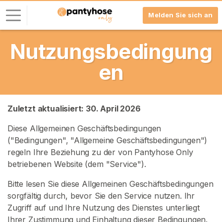
Melden Sie sich an
Nutzungsbedingung
L
o
en
g
-
I
n
Zuletzt aktualisiert: 30. April 2026
Diese Allgemeinen Geschäftsbedingungen
R
E
("Bedingungen", "Allgemeine Geschäftsbedingungen")
G
regeln Ihre Beziehung zu der von Pantyhose Only
I
betriebenen Website (dem "Service").
S
T
R
Bitte lesen Sie diese Allgemeinen Geschäftsbedingungen
I
sorgfältig durch, bevor Sie den Service nutzen. Ihr
E
Zugriff auf und Ihre Nutzung des Dienstes unterliegt
R
E
Ihrer Zustimmung und Einhaltung dieser Bedingungen.